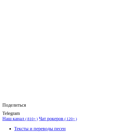
Поделиться
Telegram
Наш канал
Чат рокеров
(
810+ )
(
120+ )
Тексты и переводы песен