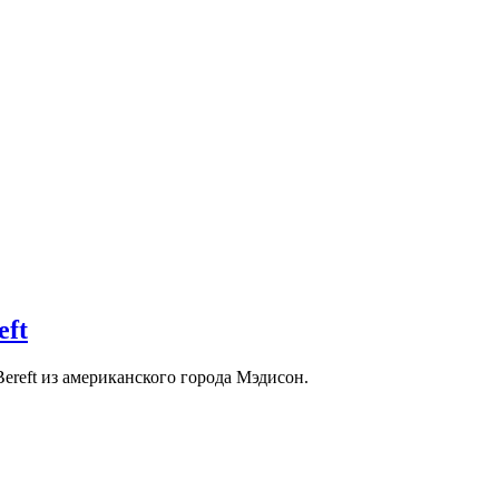
eft
ereft из американского города Мэдисон.