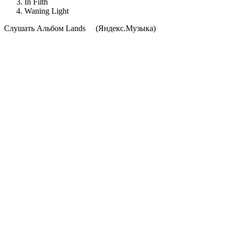
In Filth
Waning Light
Cлушать Альбом Lands
(Яндекс.Музыка)