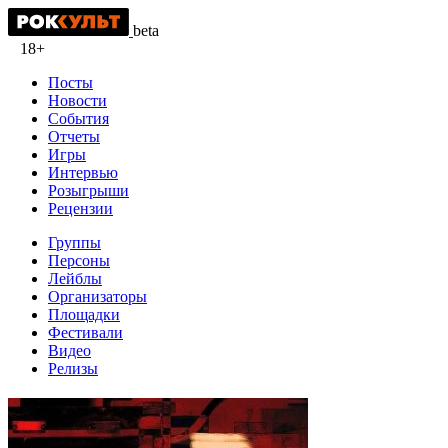
beta
18+
Посты
Новости
События
Отчеты
Игры
Интервью
Розыгрыши
Рецензии
Группы
Персоны
Лейблы
Организаторы
Площадки
Фестивали
Видео
Релизы