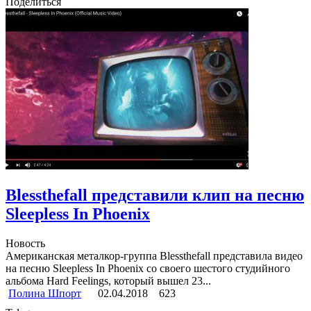
Поделиться
Blessthefall представили клип на песню
Sleepless In Phoenix
Новость
Американская металкор-группа Blessthefall представила видео
на песню Sleepless In Phoenix со своего шестого студийного
альбома Hard Feelings, который вышел 23...
Полина Шпорт
02.04.2018
623