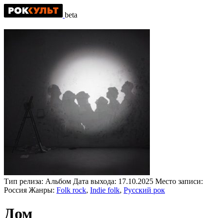
beta
Тип релиза:
Альбом
Дата выхода:
17.10.2025
Место записи:
Россия
Жанры:
Folk rock
,
Indie folk
,
Русский рок
Дом