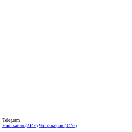
Telegram
Наш канал
Чат рокеров
(
810+ )
(
120+ )