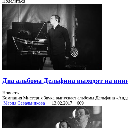
Поделиться
Два альбома Дельфина выходят на вин
Новость
Компания Мистерия Звука выпускает альбомы Дельфина «Андрей
Мария Севальникова
13.02.2017
609