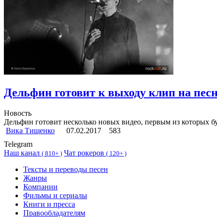
Дельфин готовит к выходу клип на пе
Новость
Дельфин готовит несколько новых видео, первым из которых б
Вика Тищенко
07.02.2017
583
Telegram
Наш канал
Чат рокеров
(
810+ )
(
120+ )
Тексты и переводы песен
Жанры
Компании
Фильмы и сериалы
Книги и пресса
Правообладателям