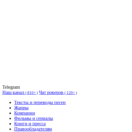
Telegram
Наш канал
Чат рокеров
(
810+ )
(
120+ )
Тексты и переводы песен
Жанры
Компании
Фильмы и сериалы
Книги и пресса
Правообладателям