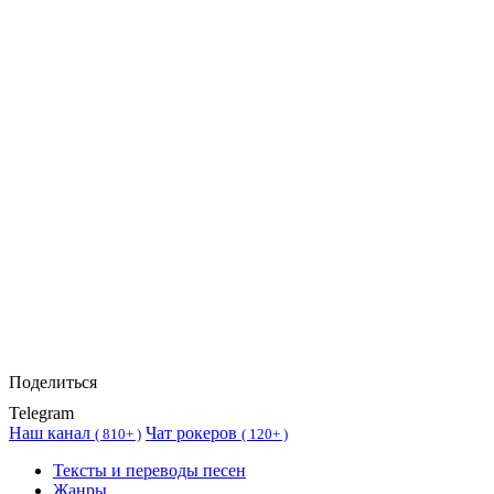
Поделиться
Telegram
Наш канал
Чат рокеров
(
810+ )
(
120+ )
Тексты и переводы песен
Жанры