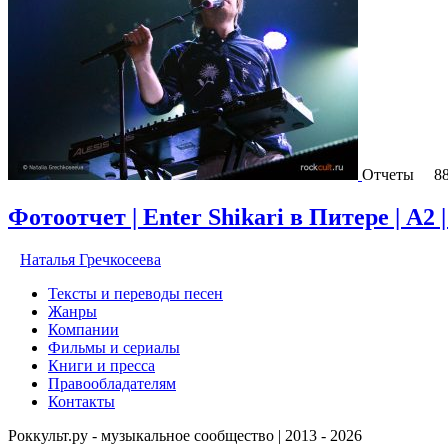
Отчеты
8
Фотоотчет | Enter Shikari в Питере | А2 |
Наталья Гречкосеева
Тексты и переводы песен
Жанры
Компании
Фильмы и сериалы
Книги и пресса
Правообладателям
Контакты
Роккульт.ру - музыкальное сообщество | 2013 - 2026