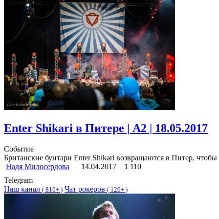
Enter Shikari в Питере | А2 | 18.05.2017
Событие
Британские бунтари Enter Shikari возвращаются в Питер, чтобы 
Надя Милосердова
14.04.2017
1 110
Telegram
Наш канал
Чат рокеров
(
810+ )
(
120+ )