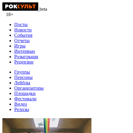
beta
18+
Посты
Новости
События
Отчеты
Игры
Интервью
Розыгрыши
Рецензии
Группы
Персоны
Лейблы
Организаторы
Площадки
Фестивали
Видео
Релизы