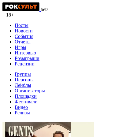
beta
18+
Посты
Новости
События
Отчеты
Игры
Интервью
Розыгрыши
Рецензии
Группы
Персоны
Лейблы
Организаторы
Площадки
Фестивали
Видео
Релизы