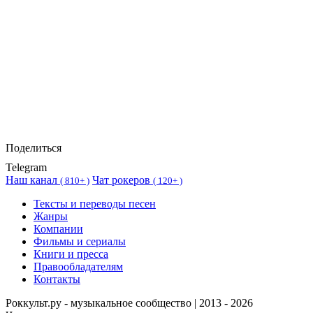
Поделиться
Telegram
Наш канал
Чат рокеров
(
810+ )
(
120+ )
Тексты и переводы песен
Жанры
Компании
Фильмы и сериалы
Книги и пресса
Правообладателям
Контакты
Роккульт.ру - музыкальное сообщество | 2013 - 2026