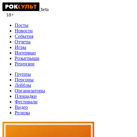
beta
18+
Посты
Новости
События
Отчеты
Игры
Интервью
Розыгрыши
Рецензии
Группы
Персоны
Лейблы
Организаторы
Площадки
Фестивали
Видео
Релизы