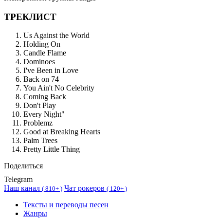
ТРЕКЛИСТ
Us Against the World
Holding On
Candle Flame
Dominoes
I've Been in Love
Back on 74
You Ain't No Celebrity
Coming Back
Don't Play
Every Night"
Problemz
Good at Breaking Hearts
Palm Trees
Pretty Little Thing
Поделиться
Telegram
Наш канал
Чат рокеров
(
810+ )
(
120+ )
Тексты и переводы песен
Жанры