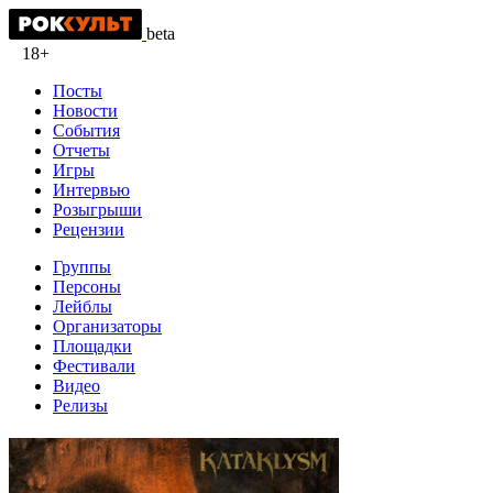
beta
18+
Посты
Новости
События
Отчеты
Игры
Интервью
Розыгрыши
Рецензии
Группы
Персоны
Лейблы
Организаторы
Площадки
Фестивали
Видео
Релизы