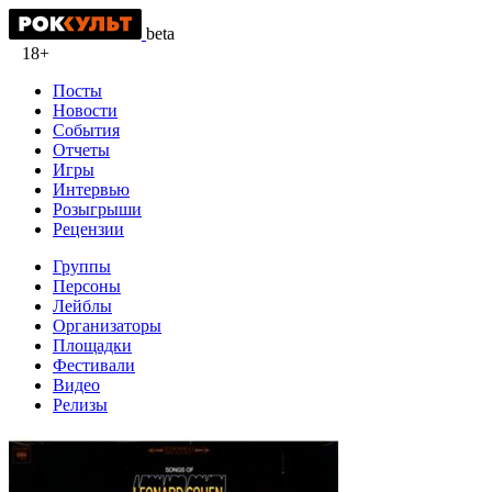
beta
18+
Посты
Новости
События
Отчеты
Игры
Интервью
Розыгрыши
Рецензии
Группы
Персоны
Лейблы
Организаторы
Площадки
Фестивали
Видео
Релизы