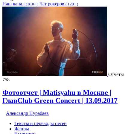
Наш канал
Чат рокеров
(
810+ )
(
120+ )
Отчеты
758
Фотоотчет | Matisyahu в Москве |
ГлавClub Green Concert | 13.09.2017
Александр Нурабаев
Тексты и переводы песен
Жанры