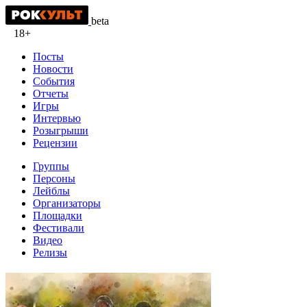
beta
18+
Посты
Новости
События
Отчеты
Игры
Интервью
Розыгрыши
Рецензии
Группы
Персоны
Лейблы
Организаторы
Площадки
Фестивали
Видео
Релизы