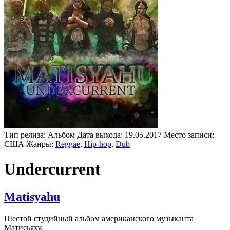
Тип релиза:
Альбом
Дата выхода:
19.05.2017
Место записи:
США
Жанры:
Reggae
,
Hip-hop
,
Dub
Undercurrent
Matisyahu
Шестой студийный альбом американского музыканта
Матисьяху.