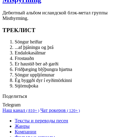
Дебютный альбом исландской блэк-метал группы
Misthyrming.
ТРЕКЛИСТ
Söngur heiftar
...af þjáningu og þrá
Endalokasálmar
Frostauðn
Er haustið ber að garði
Friðþæging blýþungra hjartna
Söngur uppljómunar
Ég byggði dyr í eyðimörkinni
Stjörnuþoka
Поделиться
Telegram
Наш канал
Чат рокеров
(
810+ )
(
120+ )
Тексты и переводы песен
Жанры
Компании