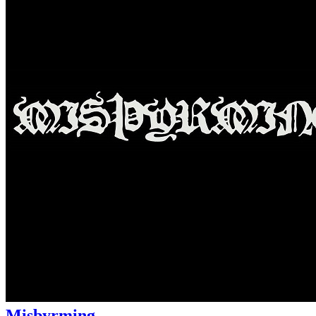
Misþyrming