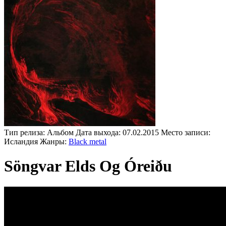
Тип релиза:
Альбом
Дата выхода:
07.02.2015
Место записи:
Исландия
Жанры:
Black metal
Söngvar Elds Og Óreiðu