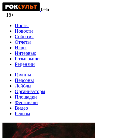
beta
18+
Посты
Новости
События
Отчеты
Игры
Интервью
Розыгрыши
Рецензии
Группы
Персоны
Лейблы
Организаторы
Площадки
Фестивали
Видео
Релизы