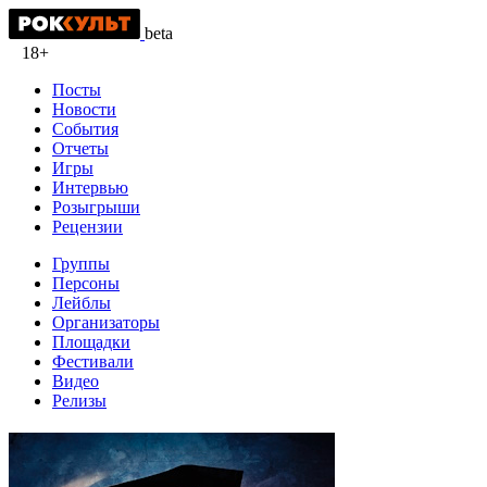
beta
18+
Посты
Новости
События
Отчеты
Игры
Интервью
Розыгрыши
Рецензии
Группы
Персоны
Лейблы
Организаторы
Площадки
Фестивали
Видео
Релизы