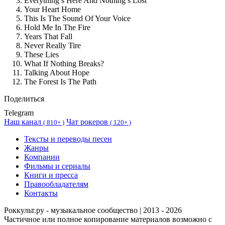
Everything’s Here And Nothing’s Lost
Your Heart Home
This Is The Sound Of Your Voice
Hold Me In The Fire
Years That Fall
Never Really Tire
These Lies
What If Nothing Breaks?
Talking About Hope
The Forest Is The Path
Поделиться
Telegram
Наш канал
Чат рокеров
(
810+ )
(
120+ )
Тексты и переводы песен
Жанры
Компании
Фильмы и сериалы
Книги и пресса
Правообладателям
Контакты
Роккульт.ру - музыкальное сообщество | 2013 - 2026
Частичное или полное копирование материалов возможно с