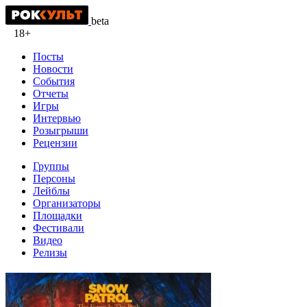
beta
18+
Посты
Новости
События
Отчеты
Игры
Интервью
Розыгрыши
Рецензии
Группы
Персоны
Лейблы
Организаторы
Площадки
Фестивали
Видео
Релизы