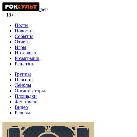
beta
18+
Посты
Новости
События
Отчеты
Игры
Интервью
Розыгрыши
Рецензии
Группы
Персоны
Лейблы
Организаторы
Площадки
Фестивали
Видео
Релизы