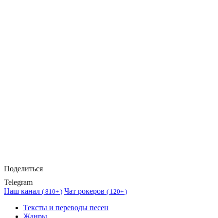
Поделиться
Telegram
Наш канал
Чат рокеров
(
810+ )
(
120+ )
Тексты и переводы песен
Жанры