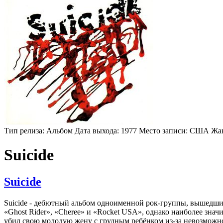
Тип релиза:
Альбом
Дата выхода:
1977
Место записи:
США
Жа
Suicide
Suicide
Suicide - дебютный альбом одноименной рок-группы, вышедший
«Ghost Rider», «Cheree» и «Rocket USA», однако наиболее зна
убил свою молодую жену с грудным ребёнком из-за невозможн