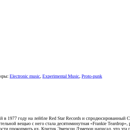
нры:
Electronic music
,
Experimental Music
,
Proto-punk
 в 1977 году на лейбле Red Star Records и спродюсированный C
чительной вещью с него стала десятиминутная «Frankie Teardrop
ости прокормить их. Критик Эмерсон Дэмерон написал, что эта