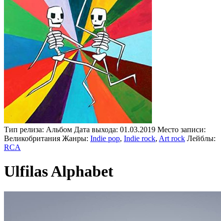
Тип релиза:
Альбом
Дата выхода:
01.03.2019
Место записи:
Великобритания
Жанры:
Indie pop
,
Indie rock
,
Art rock
Лейблы:
RCA
Ulfilas Alphabet