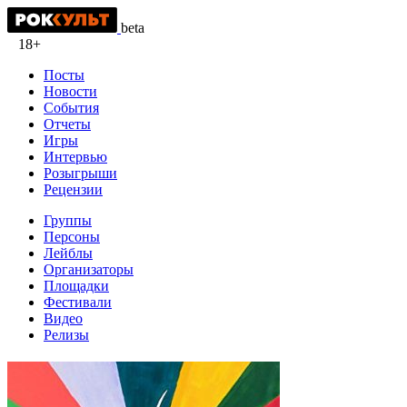
beta
18+
Посты
Новости
События
Отчеты
Игры
Интервью
Розыгрыши
Рецензии
Группы
Персоны
Лейблы
Организаторы
Площадки
Фестивали
Видео
Релизы