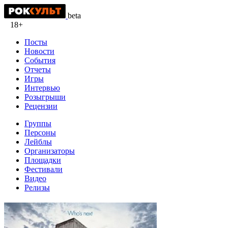
beta
18+
Посты
Новости
События
Отчеты
Игры
Интервью
Розыгрыши
Рецензии
Группы
Персоны
Лейблы
Организаторы
Площадки
Фестивали
Видео
Релизы