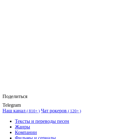
Поделиться
Telegram
Наш канал
Чат рокеров
(
810+ )
(
120+ )
Тексты и переводы песен
Жанры
Компании
Фильмы и сериалы