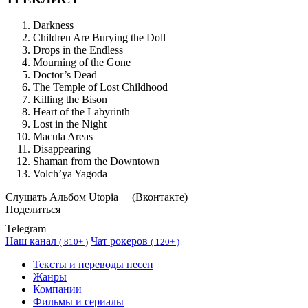
Darkness
Children Are Burying the Doll
Drops in the Endless
Mourning of the Gone
Doctor’s Dead
The Temple of Lost Childhood
Killing the Bison
Heart of the Labyrinth
Lost in the Night
Macula Areas
Disappearing
Shaman from the Downtown
Volch’ya Yagoda
Cлушать Альбом Utopia
(Вконтакте)
Поделиться
Telegram
Наш канал
Чат рокеров
(
810+ )
(
120+ )
Тексты и переводы песен
Жанры
Компании
Фильмы и сериалы