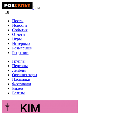
beta
18+
Посты
Новости
События
Отчеты
Игры
Интервью
Розыгрыши
Рецензии
Группы
Персоны
Лейблы
Организаторы
Площадки
Фестивали
Видео
Релизы