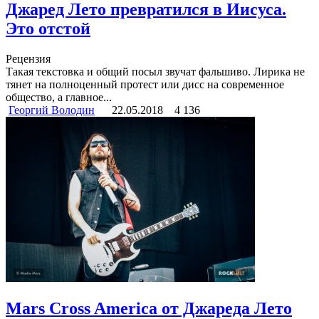
Джаред Лето превратился в Иисуса.
Это отстой
Рецензия
Такая текстовка и общий посыл звучат фальшиво. Лирика не
тянет на полноценный протест или дисс на современное
общество, а главное...
Георгий Володин
22.05.2018
4 136
Mars Cross America от Джареда Лето