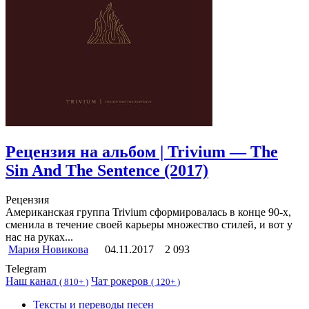
Рецензия на альбом | Trivium — The
Sin And The Sentence (2017)
Рецензия
Американская группа Trivium сформировалась в конце 90-х,
сменила в течение своей карьеры множество стилей, и вот у
нас на руках...
Мария Новикова
04.11.2017
2 093
Telegram
Наш канал
Чат рокеров
(
810+ )
(
120+ )
Тексты и переводы песен