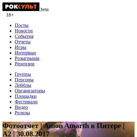
beta
18+
Посты
Новости
События
Отчеты
Игры
Интервью
Розыгрыши
Рецензии
Группы
Персоны
Лейблы
Организаторы
Площадки
Фестивали
Видео
Релизы
Фотоотчет | Amon Amarth в Питере |
A2 | 30.08.2017