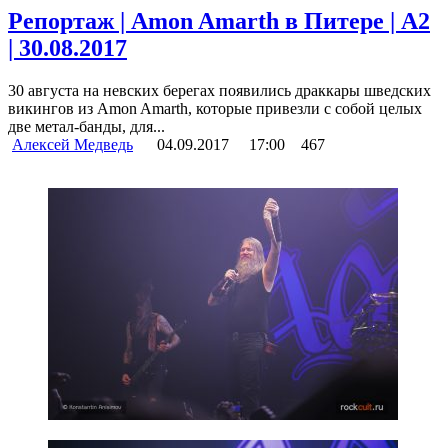
Репортаж | Amon Amarth в Питере | A2
| 30.08.2017
30 августа на невских берегах появились драккары шведских
викингов из Amon Amarth, которые привезли с собой целых
две метал-банды, для...
Алексей Медведь
04.09.2017
17:00
467