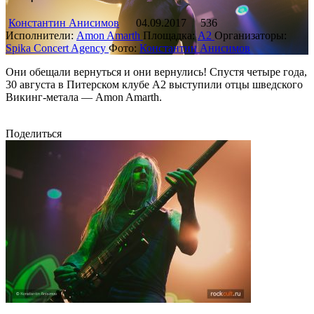
Константин Анисимов
04.09.2017
536
Исполнители:
Amon Amarth
Площадка:
А2
Организаторы:
Spika Concert Agency
Фото:
Константин Анисимов
Они обещали вернуться и они вернулись! Спустя четыре года,
30 августа в Питерском клубе A2 выступили отцы шведского
Викинг-метала — Amon Amarth.
Поделиться