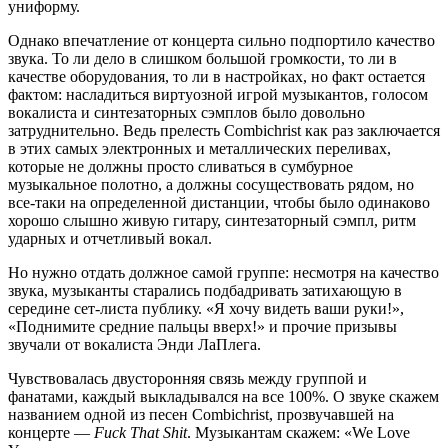
униформу.
Однако впечатление от концерта сильно подпортило качество
звука. То ли дело в слишком большой громкости, то ли в
качестве оборудования, то ли в настройках, но факт остается
фактом: насладиться виртуозной игрой музыкантов, голосом
вокалиста и синтезаторных сэмплов было довольно
затруднительно. Ведь прелесть Combichrist как раз заключается
в этих самых электронных и металлических переливах,
которые не должны просто сливаться в сумбурное
музыкальное полотно, а должны сосуществовать рядом, но
все-таки на определенной дистанции, чтобы было одинаково
хорошо слышно живую гитару, синтезаторный сэмпл, ритм
ударных и отчетливый вокал.
Но нужно отдать должное самой группе: несмотря на качество
звука, музыканты старались подбадривать затихающую в
середине сет-листа публику. «Я хочу видеть ваши руки!»,
«Поднимите средние пальцы вверх!» и прочие призывы
звучали от вокалиста Энди ЛаПлега.
Чувствовалась двусторонняя связь между группой и
фанатами, каждый выкладывался на все 100%. О звуке скажем
названием одной из песен Combichrist, прозвучавшей на
концерте —
Fuck That Shit
. Музыкантам скажем: «We Love