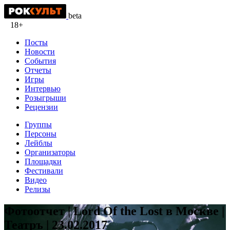
beta
18+
Посты
Новости
События
Отчеты
Игры
Интервью
Розыгрыши
Рецензии
Группы
Персоны
Лейблы
Организаторы
Площадки
Фестивали
Видео
Релизы
Фотоотчет | Lord Of the Lost в Москве |
Театръ | 23.02.2017