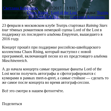
Светлана Коваленко
26.02.2017
1 911
Исполнители:
Chaos Rising
,
Lord of the Lost
Площадка:
Театръ
Организаторы:
KULTPRODUKT
Фото:
Светлана Коваленко
23 февраля в московском клубе Театръ стартовал
Raining Stars
tour
тёмных романтиков немецкой сцены Lord of the Lost в
поддержку их последнего альбома
Empyrean
, вышедшего в
2016 году.
Концерт прошёл при поддержке российско-швейцарского
коллектива Chaos Rising, который выступил с новой
программой, включающей песни из их предстоящего альбома
Maschinenreich
.
А до начала концерта самые преданные фанаты Lord of the
Lost могли получить автографы и сфотографироватся с
кумирами в рамках meet-n-greet, а самые стойкие — сделать то
же самое после концерта во время автограф-сессии.
Всё это смотри в нашем фотоотчёте.
Поделиться