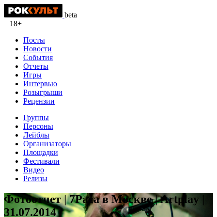
beta
18+
Посты
Новости
События
Отчеты
Игры
Интервью
Розыгрыши
Рецензии
Группы
Персоны
Лейблы
Организаторы
Площадки
Фестивали
Видео
Релизы
Фотоотчет | 7Раса в Москве | Artplay |
31.07.2014