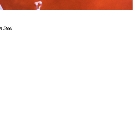
n Steel
.