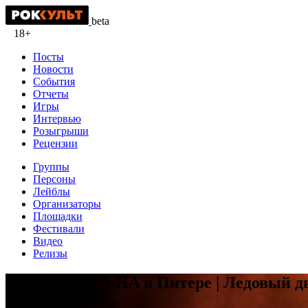
beta
18+
Посты
Новости
События
Отчеты
Игры
Интервью
Розыгрыши
Рецензии
Группы
Персоны
Лейблы
Организаторы
Площадки
Фестивали
Видео
Релизы
Фотоотчёт | A-HA в Питере | Ледовый дв