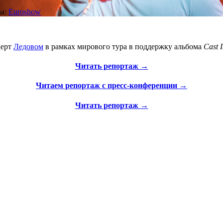
ры:
Euroshow
церт
Ледовом
в рамках мирового тура в поддержку альбома
Cast I
Читать репортаж →
Читаем репортаж с пресс-конференции →
Читать репортаж →