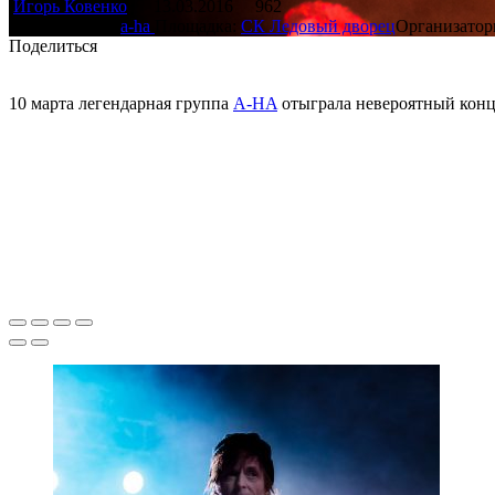
Игорь Ковенко
13.03.2016
962
Исполнители:
a-ha
Площадка:
СК Ледовый дворец
Организато
Поделиться
10 марта легендарная группа
A-HA
отыграла невероятный кон