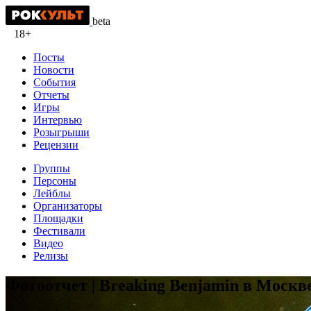
beta
18+
Посты
Новости
События
Отчеты
Игры
Интервью
Розыгрыши
Рецензии
Группы
Персоны
Лейблы
Организаторы
Площадки
Фестивали
Видео
Релизы
Фотоотчет | Breaking Benjamin в Москве |