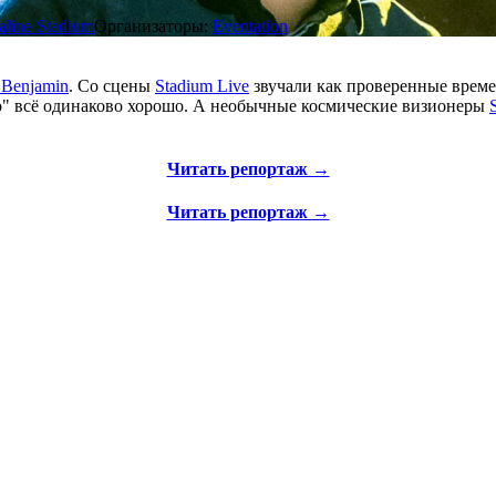
aline Stadium
Организаторы:
Eventation
 Benjamin
. Со сцены
Stadium Live
звучали как проверенные врем
ло" всё одинаково хорошо. А необычные космические визионеры
S
Читать репортаж →
Читать репортаж →