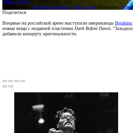
Илья Дунаев
19.06.2016
814
Исполнители:
Breaking Benjamin
,
Ben Burnley
Площадка:
Adren
Поделиться
Впервые на российской арене выступили американцы
Breaking
новые вещи с недавней пластинки
Dark Before Dawn
. "Заходи
добавили концерту оригинальности.