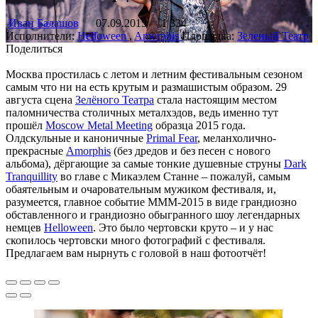
Иван Балашов
07.09.2015
1 334
Исполнители:
Helloween
,
Amorphis
Площадка:
Зеленый Театр
Поделиться
Москва простилась с летом и летним фестивальным сезоном
самым что ни на есть крутым и размашистым образом. 29
августа сцена
Зелёного Театра
стала настоящим местом
паломничества столичных металхэдов, ведь именно тут
прошёл
Moscow Metal Meeting
образца 2015 года.
Олдскульные и каноничные
Primal Fear
, меланхолично-
прекрасные
Amorphis
(без дредов и без песен с нового
альбома), дёргающие за самые тонкие душевные струны
Dark
Tranquillity
во главе с Микаэлем Станне – пожалуй, самым
обаятельным и очаровательным мужиком фестиваля, и,
разумеется, главное событие MMM-2015 в виде грандиозно
обставленного и грандиозно обыгранного шоу легендарных
немцев
Helloween
. Это было чертовски круто – и у нас
скопилось чертовски много фотографий с фестиваля.
Предлагаем вам нырнуть с головой в наш фотоотчёт!