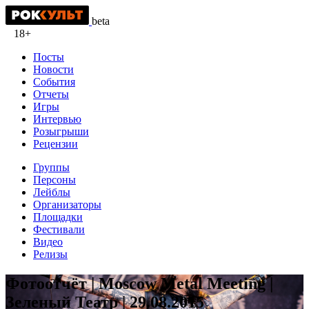
beta
18+
Посты
Новости
События
Отчеты
Игры
Интервью
Розыгрыши
Рецензии
Группы
Персоны
Лейблы
Организаторы
Площадки
Фестивали
Видео
Релизы
Фотоотчёт | Moscow Metal Meeting |
Зеленый Театр | 29.08.2015