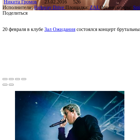
Никита Громов
23.02.2016
526
Исполнители:
Parkway Drive
Площадка:
ZAL
Организаторы:
Spi
Поделиться
20 февраля в клубе
Зал Ожидания
состоялся концерт брутальны