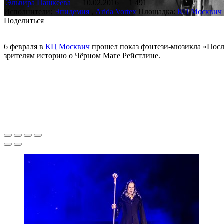
Эльвира Пашкеева
10.02.2016
1 491
Исполнители:
Эпидемия
,
Arida Vortex
Площадка:
КЦ Москвич
Поделиться
6 февраля в
КЦ Москвич
прошел показ фэнтези-мюзикла «После
зрителям историю о Чёрном Маге Рейстлине.