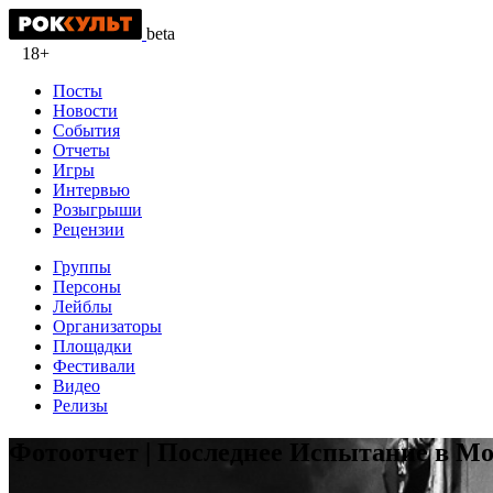
beta
18+
Посты
Новости
События
Отчеты
Игры
Интервью
Розыгрыши
Рецензии
Группы
Персоны
Лейблы
Организаторы
Площадки
Фестивали
Видео
Релизы
Фотоотчет | Последнее Испытание в Мос