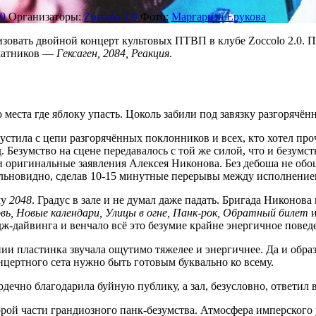
.0
Организаторы:
Zoccolo 2.0
Фото:
Маргарита Ерукова
зовать двойной концерт культовых ПТВП в клубе Zoccolo 2.0. 
рматников —
Гексаген, 2084, Реакция
.
о места где яблоку упасть. Цоколь забили под завязку разгоряч
устила с цепи разгорячённых поклонников и всех, кто хотел про
д. Безумство на сцене передавалось с той же силой, что и безумст
 оригинальные заявления Алексея Никонова. Без дебоша не обош
льновидно, сделав 10-15 минутные перерывы между исполнение
му
2048
. Градус в зале и не думал даже падать. Бригада Никонов
овь, Новые календари, Улицы в огне, Панк-рок, Обратный билет
и
ж-дайвинга и венчало всё это безумие крайне энергичное повед
ии пластинка звучала ощутимо тяжелее и энергичнее. Да и обра
нцертного сета нужно быть готовым буквально ко всему.
рдечно благодарила буйную публику, а зал, безусловно, ответил 
рой части грандиозного панк-безумства. Атмосфера имперского 