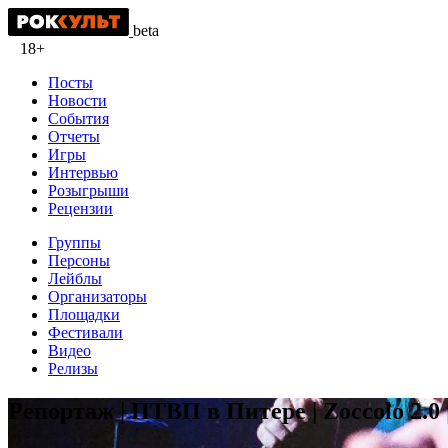
beta
18+
Посты
Новости
События
Отчеты
Игры
Интервью
Розыгрыши
Рецензии
Группы
Персоны
Лейблы
Организаторы
Площадки
Фестивали
Видео
Релизы
Репортаж | ПТВП в Питере | Zoccolo 2.0 |