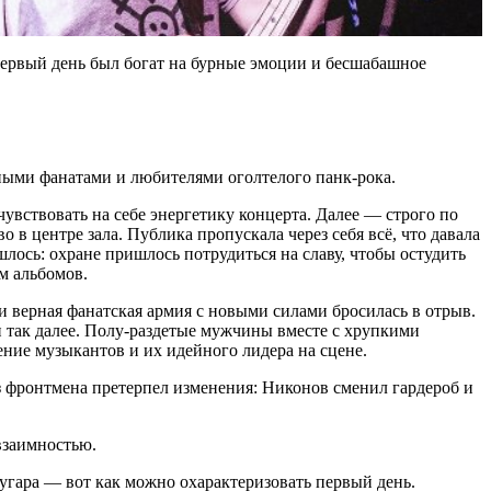
Первый день был богат на бурные эмоции и бесшабашное
ёнными фанатами и любителями оголтелого панк-рока.
чувствовать на себе энергетику концерта. Далее — строго по
во в центре зала. Публика пропускала через себя всё, что давала
лось: охране пришлось потрудиться на славу, чтобы остудить
м альбомов.
а и верная фанатская армия с новыми силами бросилась в отрыв.
 так далее. Полу-раздетые мужчины вместе с хрупкими
ение музыкантов и их идейного лидера на сцене.
з фронтмена претерпел изменения: Никонов сменил гардероб и
взаимностью.
угара — вот как можно охарактеризовать первый день.