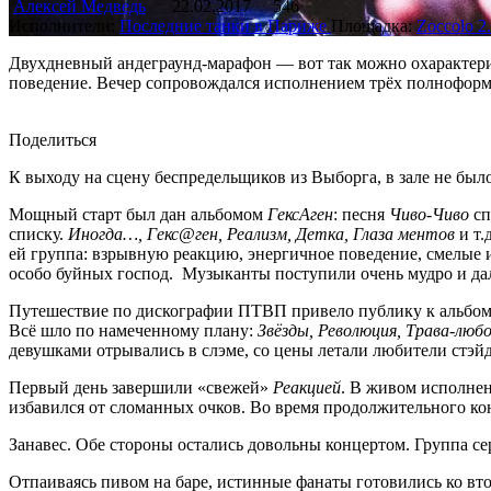
Алексей Медведь
22.02.2017
546
Исполнители:
Последние танки в Париже
Площадка:
Zoccolo 2
Двухдневный андеграунд-марафон — вот так можно охарактери
поведение. Вечер сопровождался исполнением трёх полнофо
Поделиться
К выходу на сцену беспредельщиков из Выборга, в зале не был
Мощный старт был дан альбомом
ГексАген
: песня
Чиво-Чиво
сп
списку.
Иногда…, Гекс@ген, Реализм, Детка, Глаза ментов
и т.
ей группа: взрывную реакцию, энергичное поведение, смелые и
особо буйных господ. Музыканты поступили очень мудро и да
Путешествие по дискографии ПТВП привело публику к альбо
Всё шло по намеченному плану:
Звёзды, Революция, Трава-люб
девушками отрывались в слэме, со цены летали любители стэйд
Первый день завершили «свежей»
Реакцией
. В живом исполнен
избавился от сломанных очков. Во время продолжительного ко
Занавес. Обе стороны остались довольны концертом. Группа се
Отпаиваясь пивом на баре, истинные фанаты готовились ко вто