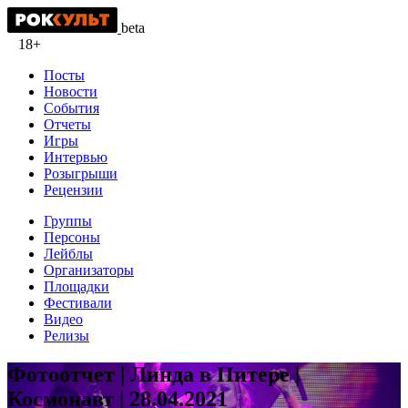
beta
18+
Посты
Новости
События
Отчеты
Игры
Интервью
Розыгрыши
Рецензии
Группы
Персоны
Лейблы
Организаторы
Площадки
Фестивали
Видео
Релизы
Фотоотчет | Линда в Питере |
Космонавт | 28.04.2021