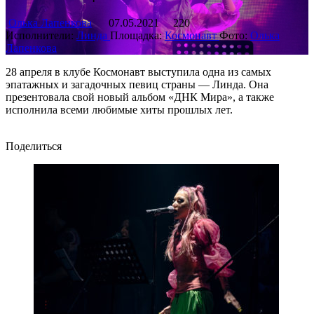
Олька Лапенкова
07.05.2021
220
Исполнители:
Линда
Площадка:
Космонавт
Фото:
Олька
Лапенкова
28 апреля в клубе Космонавт выступила одна из самых
эпатажных и загадочных певиц страны — Линда. Она
презентовала свой новый альбом «ДНК Мира», а также
исполнила всеми любимые хиты прошлых лет.
Поделиться