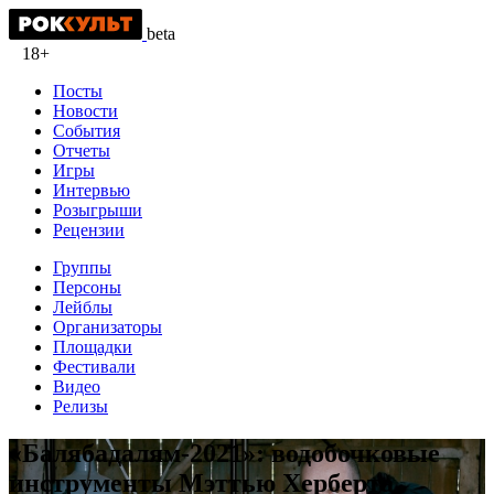
beta
18+
Посты
Новости
События
Отчеты
Игры
Интервью
Розыгрыши
Рецензии
Группы
Персоны
Лейблы
Организаторы
Площадки
Фестивали
Видео
Релизы
«Балябадалям-2021»: водобочковые
инструменты Мэттью Херберта