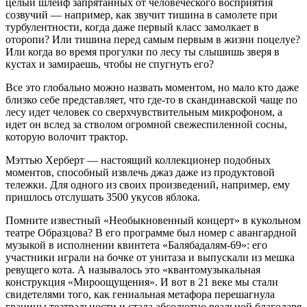
целый шлейф запрятанных от человеческого восприятия
созвучий — например, как звучит тишина в самолете при
турбулентности, когда даже первый класс замолкает в
оторопи? Или тишина перед самым первым в жизни поцелуе?
Или когда во время прогулки по лесу ты слышишь зверя в
кустах и замираешь, чтобы не спугнуть его?
Все это глобально можно назвать моментом, но мало кто даже
близко себе представляет, что где-то в скандинавской чаще по
лесу идет человек со сверхчувствительным микрофоном, а
идет он вслед за стволом огромной свежеспиленной сосны,
которую волочит трактор.
Мэттью Херберт — настоящий коллекционер подобных
моментов, способный извлечь джаз даже из продуктовой
тележки. Для одного из своих произведений, например, ему
пришлось отслушать 3500 укусов яблока.
Помните известный «Необыкновенный концерт» в кукольном
театре Образцова? В его программе был номер с авангардной
музыкой в исполнении квинтета «Балябадалям-69»: его
участники играли на бочке от унитаза и выпускали из мешка
ревущего кота. А называлось это «квантомузыкальная
конструкция «Мироощущения». И вот в 21 веке мы стали
свидетелями того, как гениальная метафора перешагнула
границы театральности и стала абсолютно реальной благодаря