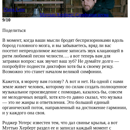
Diana Lane
07.05.2021
480
В этом материале:
Мэттью Херберт: Симфония шума
9/10
Поделиться
В момент, когда ваши мысли бродят беспризорниками вдоль
борозд головного мозга, и вы забываетесь, вряд ли вас
посетит непреодолимое желание записать звук клацающей в
ритм любимой песни челюсти…. а вот теперь вам для
затравки вопрос: как звучит ваш зуб? Не думайте долго —
попробуйте поднести диктофон хотя бы к своему резцу.
Возможно это станет началом великой симфонии.
Кажется, я морочу вам голову? А вот и нет. На одной с нами
земле живет человек, которому по силам создать полноценное
музыкальное произведение с помощью, казалось бы, совсем
не мелодичных вещей, хотя кто-то давно сказал, что музыка
— это не жанры и ответвления. Это большой единый
органический поток, направленный на достижение гармонии,
и у каждого она своя.
Роджер Уотерс известен тем, что дал свинье крылья, а вот
Мэттью Херберт раздел ее и записал каждый момент с