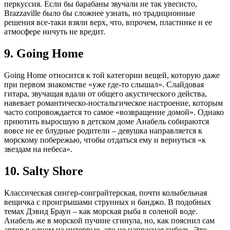
перкуссия. Если бы барабаны звучали не так увесисто,
Brazzaville было бы сложнее узнать, но традиционные
решения все-таки взяли верх, что, впрочем, пластинке и ее
атмосфере ничуть не вредит.
9. Going Home
Going Home относится к той категории вещей, которую даже
при первом знакомстве «уже где-то слышал». Слайдовая
гитара, звучащая вдали от общего акустического действа,
навевает романтическо-ностальгическое настроение, которым
часто сопровождается то самое «возвращение домой». Однако
приютить выросшую в детском доме Анабель собираются
вовсе не ее блудные родители – девушка направляется к
морскому побережью, чтобы отдаться ему и вернуться «к
звездам на небеса».
10. Salty Shore
Классическая сингер-сонграйтерская, почти колыбельная
вещичка с проигрышами струнных и банджо. В подобных
темах Дэвид Браун – как морская рыба в соленой воде.
Анабель же в морской пучине сгинула, но, как пояснил сам
автор в одном из интервью, это не напрасная гибель. Это –