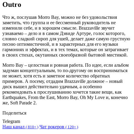
Outro
Что ж, послушав Morro Bay, можно не без удовольствия
заметить, что группа и ее бессменный руководитель не
изменили себе, и в хорошем смысле. Brazzaville звучит
узнаваемо – дело и в самом Дэвиде Артуре, голос которого,
словно сладкий сироп для ушей, делает даже самую грустную
песню оптимистичной, и в характерных для его музыки
гармониях и эффектах, и в тех темах, которые он затрагивает
в своих стихах, окутанных своеобразной бытовой мистикой.
Morro Bay – целостная и ровная работа. По идее, если альбом
задуман концептуальным, то по-другому он восприниматься
не может, хотя есть и заметное количество обратных
примеров. А посему, отдадим Brazzaville должное – новый
диск вышел действительно удачным, а особенно
рекомендовать к прослушиванию хочется такие вещи, как
Earthquakes, From the East, Morro Bay, Oh My Love и, конечно
же, Soft Parade 2.
Поделиться
Telegram
Наш канал
Чат рокеров
(
810+ )
(
120+ )