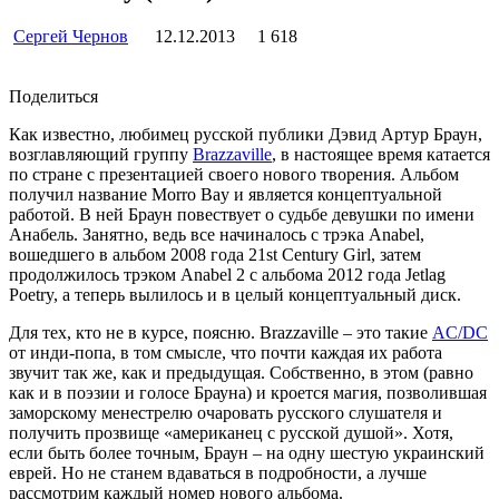
Сергей Чернов
12.12.2013
1 618
Поделиться
Как известно, любимец русской публики Дэвид Артур Браун,
возглавляющий группу
Brazzaville
, в настоящее время катается
по стране с презентацией своего нового творения. Альбом
получил название Morro Bay и является концептуальной
работой. В ней Браун повествует о судьбе девушки по имени
Анабель. Занятно, ведь все начиналось с трэка Anabel,
вошедшего в альбом 2008 года 21st Century Girl, затем
продолжилось трэком Anabel 2 с альбома 2012 года Jetlag
Poetry, а теперь вылилось и в целый концептуальный диск.
Для тех, кто не в курсе, поясню. Brazzaville – это такие
AC/DC
от инди-попа, в том смысле, что почти каждая их работа
звучит так же, как и предыдущая. Собственно, в этом (равно
как и в поэзии и голосе Брауна) и кроется магия, позволившая
заморскому менестрелю очаровать русского слушателя и
получить прозвище «американец с русской душой». Хотя,
если быть более точным, Браун – на одну шестую украинский
еврей. Но не станем вдаваться в подробности, а лучше
рассмотрим каждый номер нового альбома.