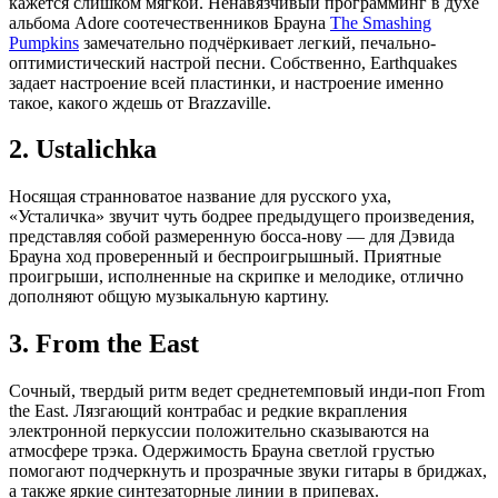
кажется слишком мягкой. Ненавязчивый программинг в духе
альбома Adore соотечественников Брауна
The Smashing
Pumpkins
замечательно подчёркивает легкий, печально-
оптимистический настрой песни. Собственно, Earthquakes
задает настроение всей пластинки, и настроение именно
такое, какого ждешь от Brazzaville.
2. Ustalichka
Носящая странноватое название для русского уха,
«Усталичка» звучит чуть бодрее предыдущего произведения,
представляя собой размеренную босса-нову — для Дэвида
Брауна ход проверенный и беспроигрышный. Приятные
проигрыши, исполненные на скрипке и мелодике, отлично
дополняют общую музыкальную картину.
3. From the East
Сочный, твердый ритм ведет среднетемповый инди-поп From
the East. Лязгающий контрабас и редкие вкрапления
электронной перкуссии положительно сказываются на
атмосфере трэка. Одержимость Брауна светлой грустью
помогают подчеркнуть и прозрачные звуки гитары в бриджах,
а также яркие синтезаторные линии в припевах.