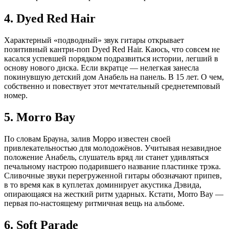
4. Dyed Red Hair
Характерный «подводный» звук гитары открывает
позитивный кантри-поп Dyed Red Hair. Каюсь, что совсем не
касался успевшей порядком подразвиться истории, легший в
основу нового диска. Если вкратце — нелегкая занесла
покинувшую детский дом Анабель на панель. В 15 лет. О чем,
собственно и повествует этот мечтательный среднетемповый
номер.
5. Morro Bay
По словам Брауна, залив Морро известен своей
привлекательностью для молодожёнов. Учитывая незавидное
положение Анабель, слушатель вряд ли станет удивляться
печальному настрою подарившего название пластинке трэка.
Сливочные звуки перегруженной гитары обозначают припев,
в то время как в куплетах доминирует акустика Дэвида,
опирающаяся на жесткий ритм ударных. Кстати, Morro Bay —
первая по-настоящему ритмичная вещь на альбоме.
6. Soft Parade