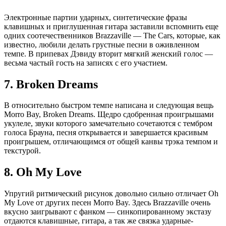
Электронные партии ударных, синтетические фразы
клавишных и приглушенная гитара заставили вспомнить еще
одних соотечественников Brazzaville — The Cars, которые, как
известно, любили делать грустные песни в оживленном
темпе. В припевах Дэвиду вторит мягкий женский голос —
весьма частый гость на записях с его участием.
7. Broken Dreams
В относительно быстром темпе написана и следующая вещь
Morro Bay, Broken Dreams. Щедро сдобренная проигрышами
укулеле, звуки которого замечательно сочетаются с тембром
голоса Брауна, песня открывается и завершается красивым
проигрышем, отличающимся от общей канвы трэка темпом и
текстурой.
8. Oh My Love
Упругий ритмический рисунок довольно сильно отличает Oh
My Love от других песен Morro Bay. Здесь Brazzaville очень
вкусно заигрывают с фанком — синкопированному экстазу
отдаются клавишные, гитара, а так же связка ударные-