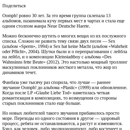
Поделиться
Oomph! ровно 30 лет. За это время группа склепала 13
альбомов, назанимала кучу первых мест в чартах и стала еще
одним столпом жанра Neue Deutsche Haerte.
Можно бесконечно шутить о многих вещах из их послужного
списка. Сложно не развить тему связи двух песен — Sex
(альбом «Sperm», 1994) и Sex hat keine Macht (альбом «Wahrheit
oder Pflicht», 2004). Шутки были и о перепрыгивании с лейбла
на лейбл, и о композиции Kleinstadtboy с альбома «Des
Wahnsinns fette Beute» (2012). Это настолько мощный троллинг
маскулинных поклонников жесткого металла, что жир из
динамиков течет.
Фанбаза уже тысячу раз спорила, что лучше — раннее
звучание Oomph! до альбома «Plastic» (1999) или обновленное.
Когда после LP «Glaube Liebe Tod» наметилась четкая
романтизация в композициях, то возмущения со стороны
старых поклонников стало еще больше.
Но новых любителей такого звучания прибавилось просто
море. Переходы из одного состояния в другое — здоровый
процесс, ребята не останавливаются, а растут и изменяются.
Бэнд, как человек, либо эволюционируют, либо костенеет и