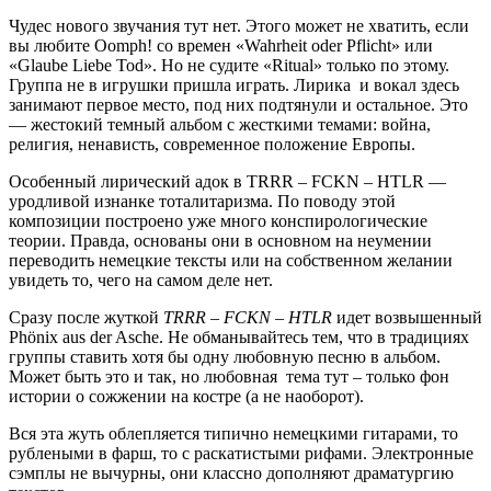
Чудес нового звучания тут нет. Этого может не хватить, если
вы любите Oomph! со времен «Wahrheit oder Pflicht» или
«Glaube Liebe Tod». Но не судите «Ritual» только по этому.
Группа не в игрушки пришла играть. Лирика и вокал здесь
занимают первое место, под них подтянули и остальное. Это
— жестокий темный альбом с жесткими темами: война,
религия, ненависть, современное положение Европы.
Особенный лирический адок в TRRR – FCKN – HTLR —
уродливой изнанке тоталитаризма. По поводу этой
композиции построено уже много конспирологические
теории. Правда, основаны они в основном на неумении
переводить немецкие тексты или на собственном желании
увидеть то, чего на самом деле нет.
Сразу после жуткой
TRRR – FCKN – HTLR
идет возвышенный
Phönix aus der Asche. Не обманывайтесь тем, что в традициях
группы ставить хотя бы одну любовную песню в альбом.
Может быть это и так, но любовная тема тут – только фон
истории о сожжении на костре (а не наоборот).
Вся эта жуть облепляется типично немецкими гитарами, то
рублеными в фарш, то с раскатистыми рифами. Электронные
сэмплы не вычурны, они классно дополняют драматургию