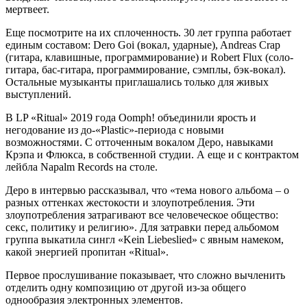
мертвеет.
Еще посмотрите на их сплоченность. 30 лет группа работает
единым составом: Dero Goi (вокал, ударные), Andreas Crap
(гитара, клавишные, программирование) и Robert Flux (соло-
гитара, бас-гитара, программирование, сэмплы, бэк-вокал).
Остальные музыканты приглашались только для живых
выступлений.
В LP «Ritual» 2019 года Oomph! объединили ярость и
негодование из до-«Plastic»-периода с новыми
возможностями. С отточенным вокалом Деро, навыками
Крэпа и Флюкса, в собственной студии. А еще и с контрактом
лейбла Napalm Records на столе.
Деро в интервью рассказывал, что «тема нового альбома – о
разных оттенках жестокости и злоупотребления. Эти
злоупотребления затрагивают все человеческое общество:
секс, политику и религию». Для затравки перед альбомом
группа выкатила сингл «Kein Liebeslied» с явным намеком,
какой энергией пропитан «Ritual».
Первое прослушивание показывает, что сложно вычленить
отделить одну композицию от другой из-за общего
однообразия электронных элементов.