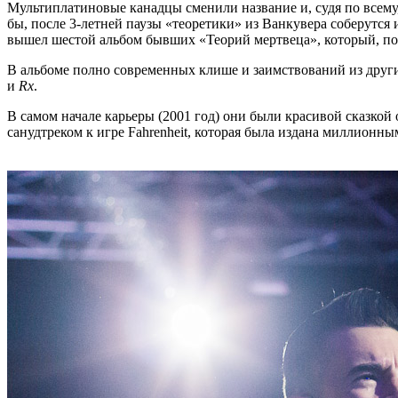
Мультиплатиновые канадцы сменили название и, судя по всему
бы, после 3-летней паузы «теоретики» из Ванкувера соберутся
вышел шестой альбом бывших «Теорий мертвеца», который, под
В альбоме полно современных клише и заимствований из други
и
Rx
.
В самом начале карьеры (2001 год) они были красивой сказкой 
санудтреком к игре Fahrenheit, которая была издана миллионн