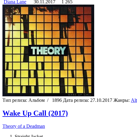
Diana Lane
30.11.2017
1 265
Тип релиза:
Альбом
/
1896
Дата релиза:
27.10.2017
Жанры:
Alt
Wake Up Call (2017)
Theory of a Deadman
Straight Jacket