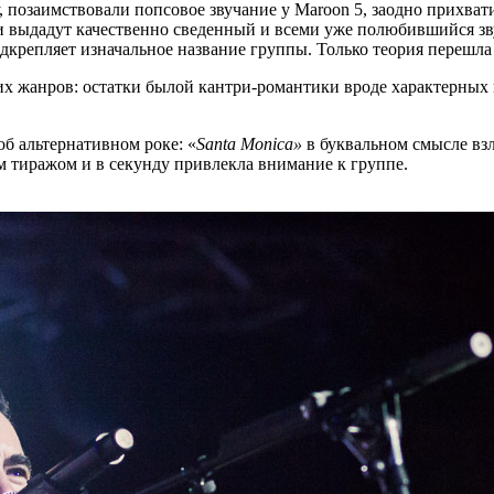
, позаимствовали попсовое звучание у Maroon 5, заодно прихва
 и выдадут качественно сведенный и всеми уже полюбившийся зву
крепляет изначальное название группы. Только теория перешла 
х жанров: остатки былой кантри-романтики вроде характерных г
об альтернативном роке: «
Santa Monica»
в буквальном смысле взл
ым тиражом и в секунду привлекла внимание к группе.