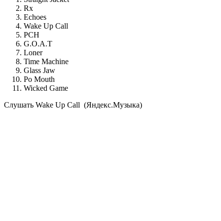
Rx
Echoes
Wake Up Call
PCH
G.O.A.T
Loner
Time Machine
Glass Jaw
Po Mouth
Wicked Game
Cлушать Wake Up Call (Яндекс.Музыка)