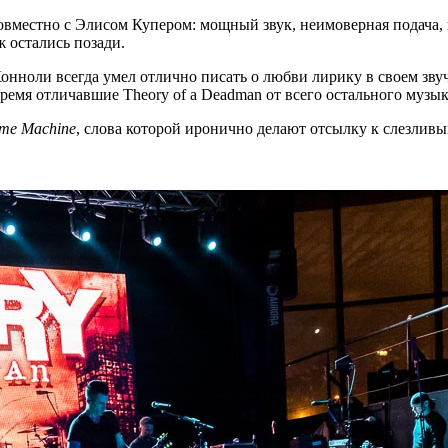
овместно с Элисом Купером: мощный звук, неимоверная подача,
ж остались позади.
онноли всегда умел отлично писать о любви лирику в своем зв
ремя отличавшие Theory of a Deadman от всего остального музык
ime Machine
, слова которой иронично делают отсылку к слезливы