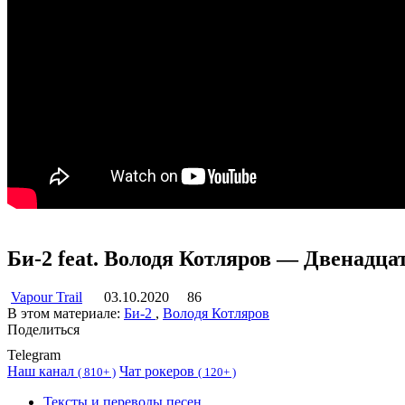
Би-2 feat. Володя Котляров — Двенадцат
Vapour Trail
03.10.2020
86
В этом материале:
Би-2
,
Володя Котляров
Поделиться
Telegram
Наш канал
Чат рокеров
(
810+ )
(
120+ )
Тексты и переводы песен