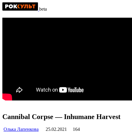
beta
Cannibal Corpse — Inhumane Harvest
Олька Лапенкова
25.02.2021
164