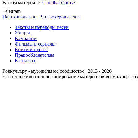
В этом материале:
Cannibal Corpse
Telegram
Наш канал
Чат рокеров
(
810+ )
(
120+ )
Тексты и переводы песен
Жанры
Компании
Фильмы и сериалы
Книги и пресса
Правообладателям
Контакты
Роккульт.ру - музыкальное сообщество | 2013 - 2026
Частичное или полное копирование материалов возможно с ра