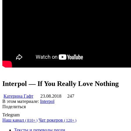
Interpol — If You Really Love Nothing
Катерина Гафт
23.08.2018
247
В этом материале:
Interpol
Поделиться
Telegram
Наш канал
Чат рокеров
(
810+ )
(
120+ )
Тексты и переводы песен