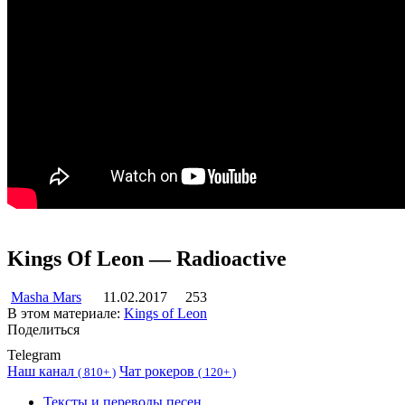
Kings Of Leon — Radioactive
Masha Mars
11.02.2017
253
В этом материале:
Kings of Leon
Поделиться
Telegram
Наш канал
Чат рокеров
(
810+ )
(
120+ )
Тексты и переводы песен