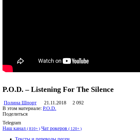
P.O.D. – Listening For The Silence
Полина Шпорт
21.11.2018
2 092
В этом материале:
P.O.D.
Поделиться
Telegram
Наш канал
Чат рокеров
(
810+ )
(
120+ )
Тексты и переводы песен