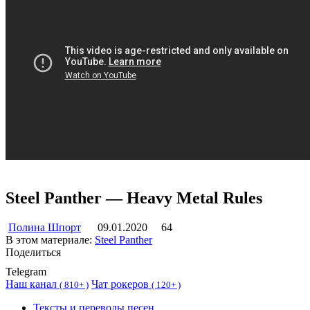
Steel Panther — Heavy Metal Rules
Полина Шпорт
09.01.2020
64
В этом материале:
Steel Panther
Поделиться
Telegram
Наш канал
Чат рокеров
(
810+ )
(
120+ )
Тексты и переводы песен