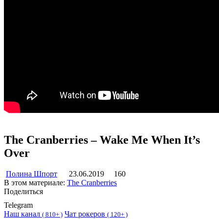
The Cranberries – Wake Me When It’s
Over
Полина Шпорт
23.06.2019
160
В этом материале:
The Cranberries
Поделиться
Telegram
Наш канал
Чат рокеров
(
810+ )
(
120+ )