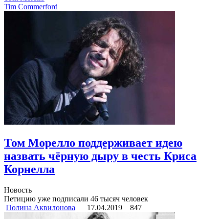
Tim Commerford
Том Морелло поддерживает идею
назвать чёрную дыру в честь Криса
Корнелла
Новость
Петицию уже подписали 46 тысяч человек
Полина Аквилонова
17.04.2019
847