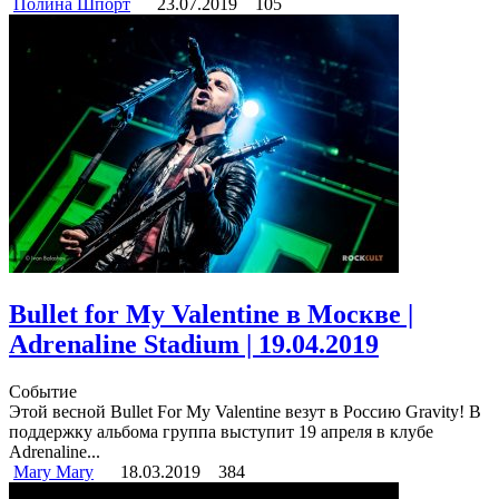
Полина Шпорт
23.07.2019
105
Bullet for My Valentine в Москве |
Adrenaline Stadium | 19.04.2019
Событие
Этой весной Bullet For My Valentine везут в Россию Gravity! В
поддержку альбома группа выступит 19 апреля в клубе
Adrenaline...
Mary Mary
18.03.2019
384