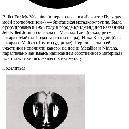
Bullet For My Valentine (в переводе с английского: «Пуля для
моей возлюбленной») — британская металкор-группа. Была
сформирована в 1998 году в городе Бридженд под названием
Jeff Killed John и состояла из Мэттью Така (вокал, ритм-
гитара), Майкла Пэджета (соло-гитара), Ника Крэндли (бас-
гитара) и Майкла Томаса (ударные). Первоначально её
участники исполняли каверы на песни Metallica и Nirvana,
параллельно занимаясь написанием собственного материала,
по стилистике тяготевшего к ню-металу.
Поделиться