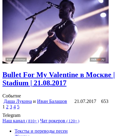
Bullet For My Valentine в Москве |
Stadium | 21.08.2017
Событие
Даша Лукина
и
Иван Балашов
21.07.2017
653
1
2
3
4
5
Telegram
Наш канал
Чат рокеров
(
810+ )
(
120+ )
Тексты и переводы песен