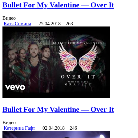
Bullet For My Valentine — Over It
Видео
Катя Семина
25.04.2018
263
Bullet For My Valentine — Over It
Видео
Катерина Гафт
02.04.2018
246