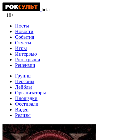
beta
18+
Посты
Новости
События
Отчеты
Игры
Интервью
Розыгрыши
Рецензии
Группы
Персоны
Лейблы
Организаторы
Площадки
Фестивали
Видео
Релизы