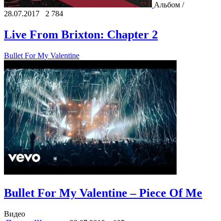
Альбом /
28.07.2017
2 784
Live From Brixton: Chapter 2
Bullet For My Valentine
Bullet For My Valentine – Piece Of Me
Видео